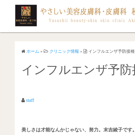
コ
ン
テ
ン
ツ
へ
ス
ホーム
»
クリニック情報
»
インフルエンザ予防接種
キ
インフルエンザ予防
ッ
プ
staff
美しさは才能なんかじゃない、努力。末吉綾子です