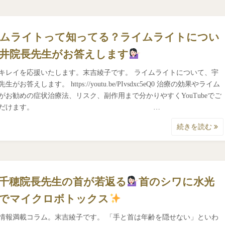
ムライトって知ってる？ライムライトについ
井院長先生がお答えします
キレイを応援いたします。末吉綾子です。 ライムライトについて、宇
生がお答えします。 https://youtu.be/PIvsdxc5eQ0 治療の効果やライム
がお勧めの症状治療法、リスク、副作用まで分かりやすくYouTubeでご
いただけます。 …
続きを読む
千穂院長先生の首が若返る
首のシワに水光
でマイクロボトックス
情報満載コラム。末吉綾子です。 「手と首は年齢を隠せない」といわ