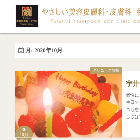
コ
ン
テ
ン
ツ
へ
月:
2020年10月
ス
キ
ッ
クリニック情報
プ
宇井
個性に
生日で
つも患
しさは
30
10月