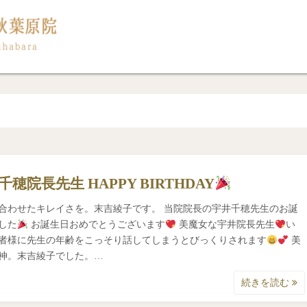
千穂院長先生 HAPPY BIRTHDAY
合わせたキレイさを。末吉綾子です。 当院院長の宇井千穂先生のお誕
した
お誕生日おめでとうございます
美魔女な宇井院長先生
い
者様に先生の年齢をこっそり話してしまうとびっくりされます
美
神。末吉綾子でした。…
続きを読む