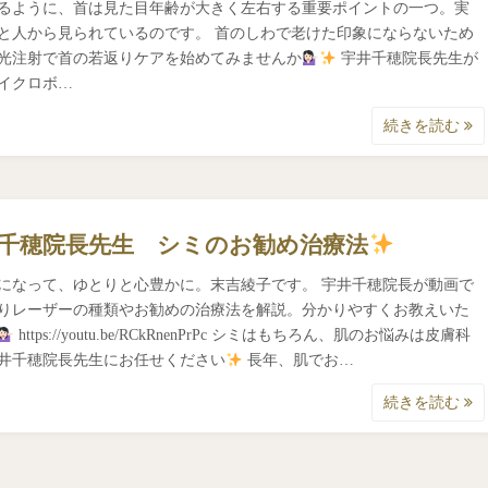
るように、首は見た目年齢が大きく左右する重要ポイントの一つ。実
と人から見られているのです。 首のしわで老けた印象にならないため
光注射で首の若返りケアを始めてみませんか
宇井千穂院長先生が
イクロボ…
続きを読む
千穂院長先生 シミのお勧め治療法
になって、ゆとりと心豊かに。末吉綾子です。 宇井千穂院長が動画で
りレーザーの種類やお勧めの治療法を解説。分かりやすくお教えいた
https://youtu.be/RCkRnenPrPc シミはもちろん、肌のお悩みは皮膚科
井千穂院長先生にお任せください
長年、肌でお…
続きを読む