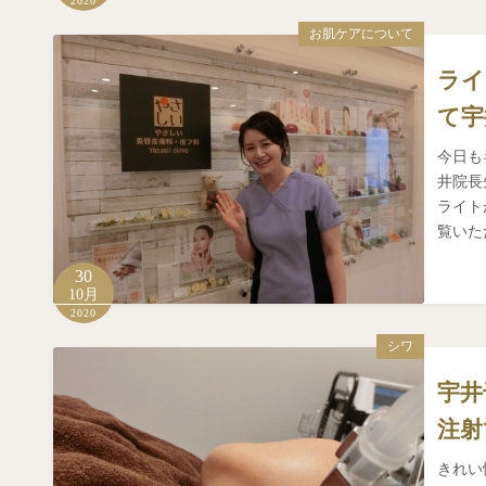
2020
お肌ケアについて
ライ
て宇
今日も
井院長先
ライト
覧
30
10月
2020
シワ
宇井
注射
きれい