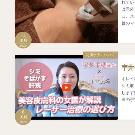
れてい
は意外
に、水
首のマ
14
10月
2020
お肌ケアについて
宇井
キレイ
シミ取
します
医の宇
6
10月
2020