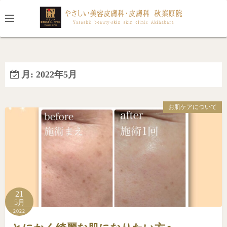
コ
ン
テ
ン
ツ
へ
月:
2022年5月
ス
キ
お肌ケアについて
ッ
プ
21
5月
2022