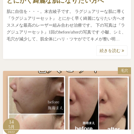
とにかく綺麗な肌になりたい方へ
肌に自信を・・・。末吉綾子です。 ラグジュアリーな肌に導く
『ラグジュアリーセット』 とにかく早く綺麗になりたい方へオ
ススメな最高のレーザー組み合わせ治療です。 下の写真は『ラ
グジュアリーセット』1回のbefore/afterの写真です 小皺、シミ、
毛穴が減少して、肌全体にハリ・ツヤがでてキメが整い明…
続きを読む
毛穴
14
5月
2022