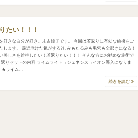
りたい！！！
を好きな自分が好き。末吉綾子です。 今回は若返りに有効な施術をご
たします。 最近老けた気がする?しみもたるみも毛穴も全部きになる！
い美しさを維持したい！若返りたい！！！ そんな方にお勧めな施術で
返りセットの内容 ライムライト→ジェネシス→イオン導入になりま
 ★ライム…
続きを読む