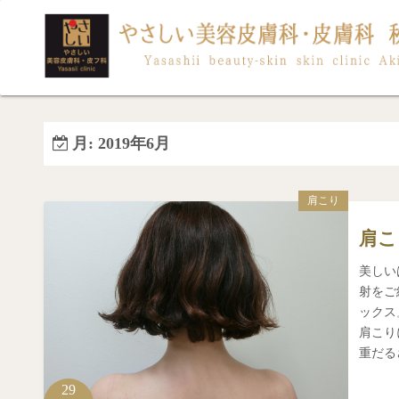
コ
ン
テ
ン
ツ
へ
月:
2019年6月
ス
キ
ッ
肩こり
プ
肩こ
美しい
射をご
ックス
肩こり
重だる
29