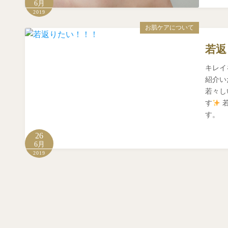
6月
2019
お肌ケアについて
若返
キレイ
紹介い
若々し
す
若
す。
26
6月
2019