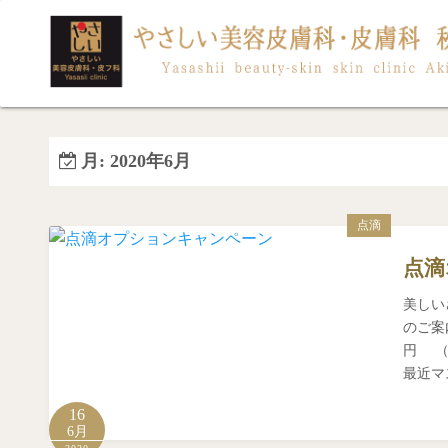
コ
ン
テ
ン
ツ
へ
月:
2020年6月
ス
キ
ッ
点滴
プ
点滴
美しい
のご案
円 （
最近マ
16
6月