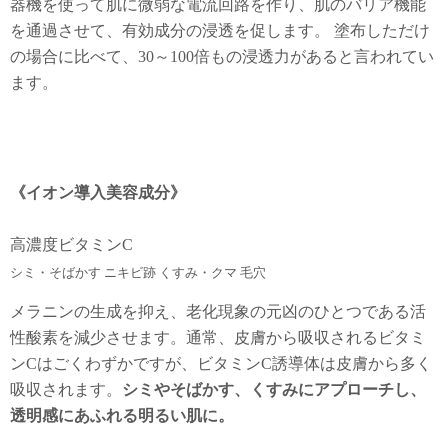
器機を使って肌に微弱な電流回路を作り、肌のバリア機能
を通過させて、有効成分の浸透を促します。 塗布しただけ
の場合に比べて、30～100倍もの浸透力があると言われてい
ます。
《イオン導入美容成分》
高濃度ビタミンC
シミ・そばかす ニキビ跡 くすみ・クマ 毛穴
メラニンの生成を抑え、老化現象の元凶のひとつである活
性酸素を減少させます。通常、皮膚から吸収されるビタミ
ンCはごくわずかですが、ビタミンC誘導体は皮膚から多く
吸収されます。
シミやそばかす、くすみにアプローチし、
透明感にあふれる明るい肌に。