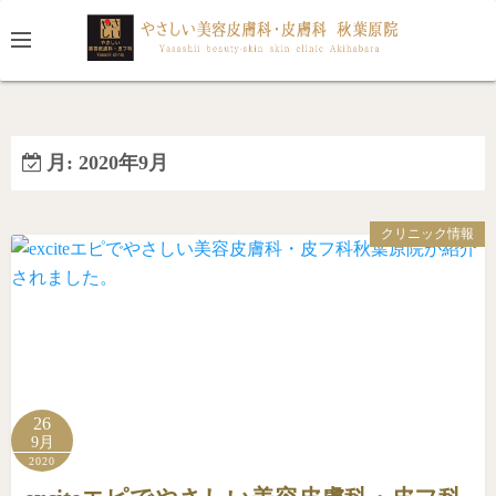
コ
ン
テ
ン
ツ
へ
月:
2020年9月
ス
キ
クリニック情報
ッ
プ
26
9月
2020