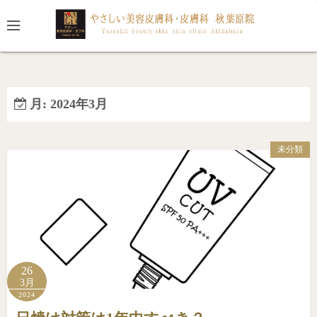
コ
ン
テ
ン
ツ
へ
月:
2024年3月
ス
キ
未分類
ッ
プ
26
3月
2024