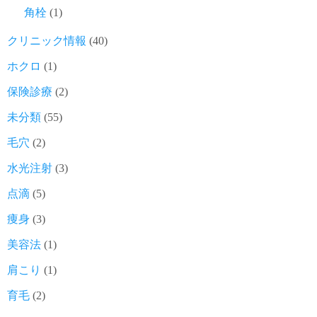
角栓
(1)
クリニック情報
(40)
ホクロ
(1)
保険診療
(2)
未分類
(55)
毛穴
(2)
水光注射
(3)
点滴
(5)
痩身
(3)
美容法
(1)
肩こり
(1)
育毛
(2)