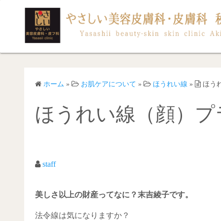
コ
ン
テ
ン
ツ
へ
ス
ホーム
»
お肌ケアについて
»
ほうれい線
»
ほう
キ
ほうれい線（顔）プ
ッ
プ
staff
美しさ以上の財産ってなに？末吉綾子です。
法令線は気になりますか？