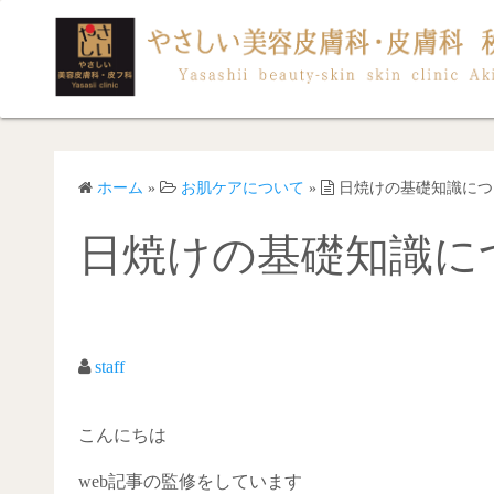
コ
ン
テ
ン
ツ
へ
ス
ホーム
»
お肌ケアについて
»
日焼けの基礎知識につ
キ
日焼けの基礎知識に
ッ
プ
staff
こんにちは
web記事の監修をしています