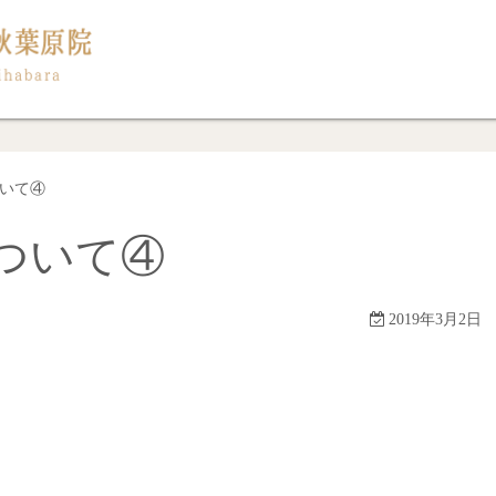
いて④
ついて④
2019年3月2日