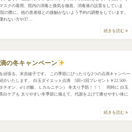
マスクの着用、院内の消毒と換気を徹底、消毒液の設置をしていま
来院の際に、他の患者様との接触がないよう予約の調整をしています。
優れない方や37…
続きを読む
点滴の冬キャンペーン
を頑張る。末吉綾子です。 この季節にぴったりな2つの点滴キャンペー
紹介いたします。 白玉ダイエット点滴 5回+1回プレゼント￥22.500-
タチオン、αリポ酸、Ｌカルニチン） 冬太り予防！！！ 同時に 白玉
美白ケアも 太りやすい冬季節に備えて、代謝を上げて痩せやすい体に
続きを読む