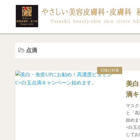
コ
ン
テ
ン
ツ
へ
点滴
ス
キ
ッ
日焼け対策
プ
美白
滴キ
マスク
と「高
始めま
+白玉
してお