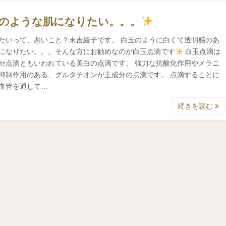
のような肌になりたい。。。
たいって、悪いこと？末吉綾子です。 白玉のように白くて透明感のあ
になりたい。。。そんな方にお勧めなのが白玉点滴です
白玉点滴は
セ点滴ともいわれている美白の点滴です。 強力な抗酸化作用やメラニ
抑制作用のある、グルタチオンが主成分の点滴です。 点滴することに
血管を通して…
続きを読む