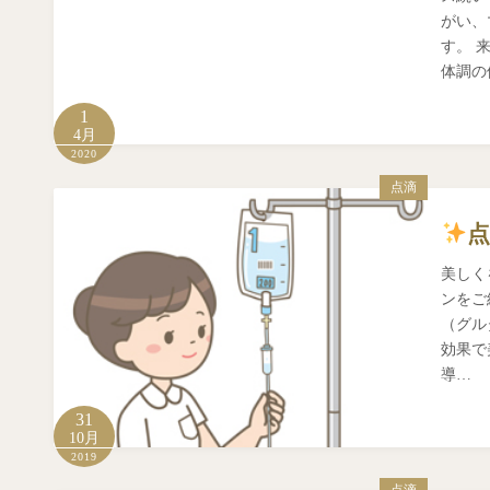
がい、
す。 
体調の
1
4月
2020
点滴
美しく
ンをご
（グル
効果で
導…
31
10月
2019