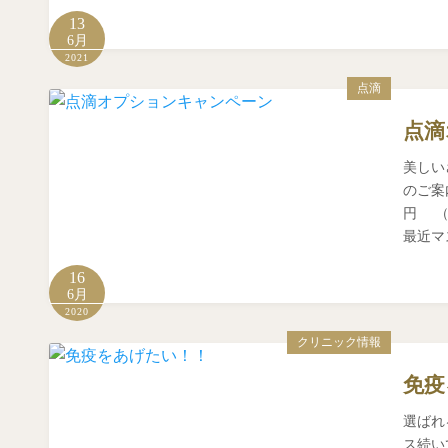
13
6月
2021
点滴
点滴
美しい
のご案
円 （
最近マ
16
6月
2020
クリニック情報
免疫
選ばれ
ス続い