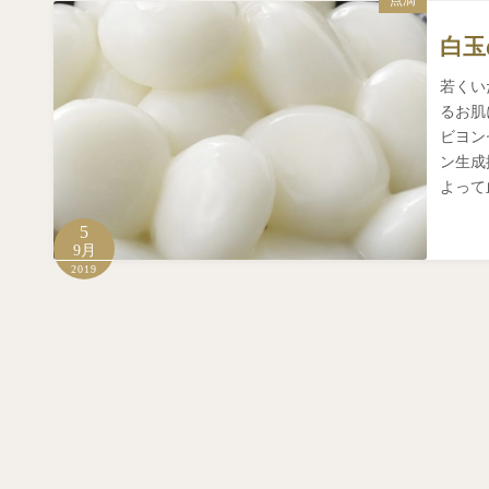
点滴
白玉
若くい
るお肌
ビヨン
ン生成
よって
5
9月
2019