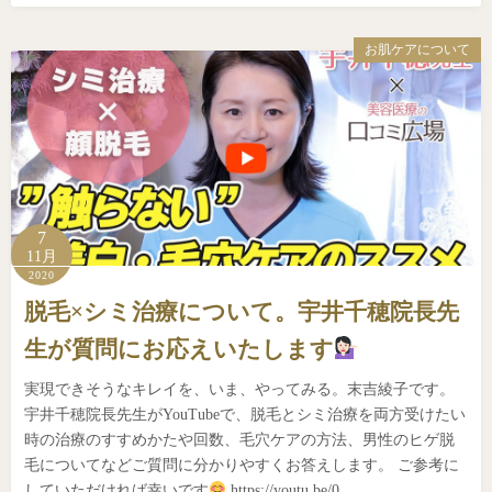
お肌ケアについて
7
11月
2020
脱毛×シミ治療について。宇井千穂院長先
生が質問にお応えいたします
実現できそうなキレイを、いま、やってみる。末吉綾子です。
宇井千穂院長先生がYouTubeで、脱毛とシミ治療を両方受けたい
時の治療のすすめかたや回数、毛穴ケアの方法、男性のヒゲ脱
毛についてなどご質問に分かりやすくお答えします。 ご参考に
していただければ幸いです
https://youtu.be/0…