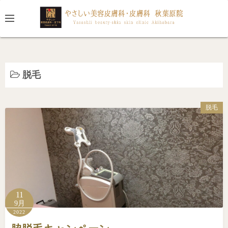
コ
ン
テ
ン
ツ
へ
脱毛
ス
キ
脱毛
ッ
プ
11
9月
2022