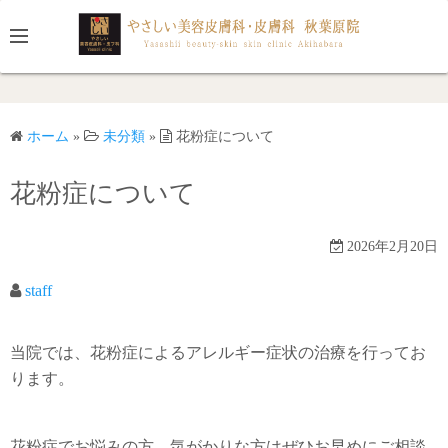
コ
ン
テ
ン
ツ
ホーム
»
未分類
»
花粉症について
へ
ス
花粉症について
キ
ッ
プ
2026年2月20日
staff
当院では、花粉症によるアレルギー症状の治療を行ってお
ります。
花粉症でお悩みの方、気がかりな方はぜひお早めにご相談