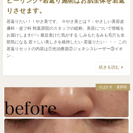
ピーリング+若返り施術はお肌全体を若返
りさせます。
若返りたい！！やさ美です。 ※やさ美とは？：やさしい美容皮
膚科・皮フ科 秋葉原院のスタッフの総称。美容について情報を
お届けします(^^♪ 最近老けた気がする しみもたるみも毛穴も全
部気になる 若々しい美しさを維持したい 若返りたい・・・ この
若返りセットの内容は①光治療器②ジェネシスレーザー③イオ
ン…
続きを読む
そばかす・雀卵斑