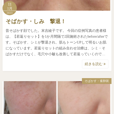
11
1月
2023
そばかす・しみ 撃退！
昔そばかす顔でした。末吉綾子です。 今回の症例写真の患者様
は、【若返りセット】を1か月間隔で2回施術されたbefore/afterで
す。そばかす、シミが撃退され、肌もトーンUPして明るいお肌
になっています。若返りセットの組み合わせ治療は、シミ・そ
ばかすだけでなく、毛穴や小皺も改善して若返っていくので…
続きを読む
そばかす・雀卵斑