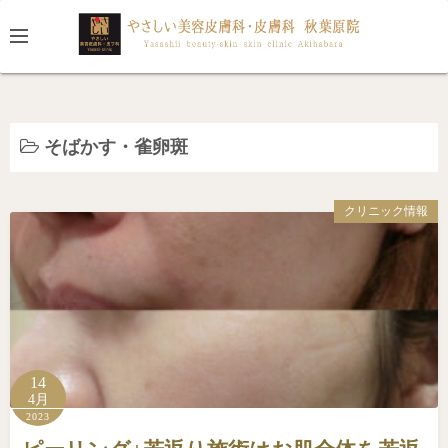
コ
ン
テ
ン
ツ
へ
そばかす・雀卵斑
ス
キ
クリニック情報
ッ
プ
14
4月
2023