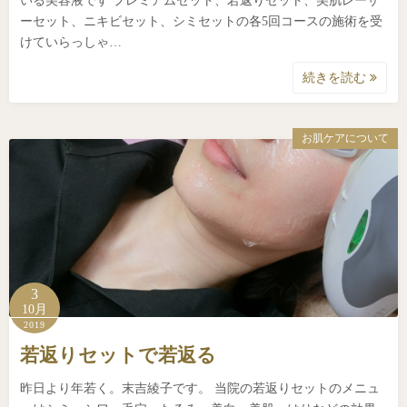
いる美容液です プレミアムセット、若返りセット、美肌レーザ
ーセット、ニキビセット、シミセットの各5回コースの施術を受
けていらっしゃ…
続きを読む
お肌ケアについて
3
10月
2019
若返りセットで若返る
昨日より年若く。末吉綾子です。 当院の若返りセットのメニュ