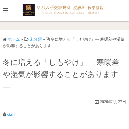
コ
ン
テ
ン
ツ
ホーム
»
未分類
»
冬に増える「しもやけ」― 寒暖差や湿気
へ
が影響することがあります ―
ス
キ
冬に増える「しもやけ」― 寒暖差
ッ
プ
や湿気が影響することがあります
―
2026年1月27日
staff