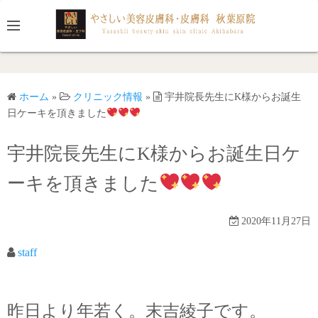
コ
ン
テ
ン
ツ
ホーム
»
クリニック情報
»
宇井院長先生にK様からお誕生
へ
日ケーキを頂きました
ス
キ
宇井院長先生にK様からお誕生日ケ
ッ
プ
ーキを頂きました
2020年11月27日
staff
昨日より年若く。末吉綾子です。