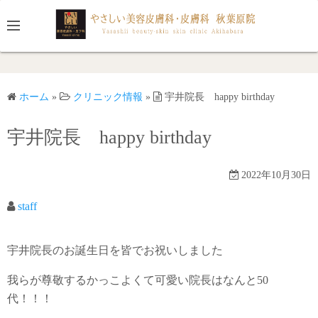
コ
ン
テ
ン
ツ
ホーム
»
クリニック情報
»
宇井院長 happy birthday
へ
ス
宇井院長 happy birthday
キ
ッ
プ
2022年10月30日
staff
宇井院長のお誕生日を皆でお祝いしました
我らが尊敬するかっこよくて可愛い院長はなんと50
代！！！