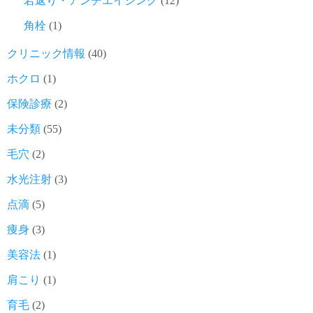
若返り・アンチエイジング
(12)
角栓
(1)
クリニック情報
(40)
ホクロ
(1)
保険診療
(2)
未分類
(55)
毛穴
(2)
水光注射
(3)
点滴
(5)
痩身
(3)
美容法
(1)
肩こり
(1)
育毛
(2)