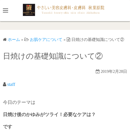
コ
ン
テ
ン
ツ
ホーム
»
お肌ケアについて
»
日焼けの基礎知識について②
へ
ス
日焼けの基礎知識について②
キ
ッ
プ
2019年2月28日
staff
今日のテーマは
日焼け後のかゆみがツライ！必要なケアは？
です